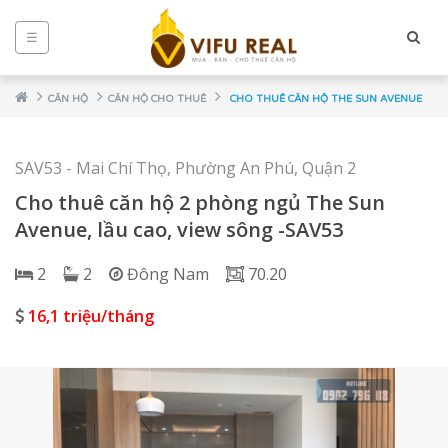
☰
CĂN HỘ
CĂN HỘ CHO THUÊ
CHO THUÊ CĂN HỘ THE SUN AVENUE
SAV53 - Mai Chí Thọ, Phường An Phú, Quận 2
Cho thuê căn hộ 2 phòng ngủ The Sun
Avenue, lầu cao, view sông -SAV53
2
2
Đông Nam
70.20
16,1 triệu/tháng
NCE