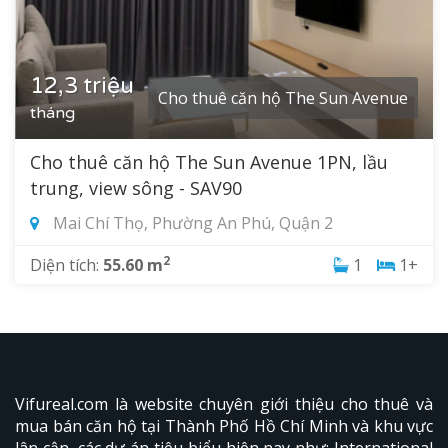
12,3 triệu
Cho thuê căn hộ The Sun Avenue
tháng
Cho thuê căn hộ The Sun Avenue 1PN, lầu
trung, view sông - SAV90
Mai Chí Thọ, Phường An Phú, Quận 2
2
Diện tích:
55.60 m
1
1+
Vifureal.com là website chuyên giới thiệu cho thuê và
mua bán căn hộ tại Thành Phố Hồ Chí Minh và khu vực
lân cận, các dự án tiêu biểu hiên nay như: International