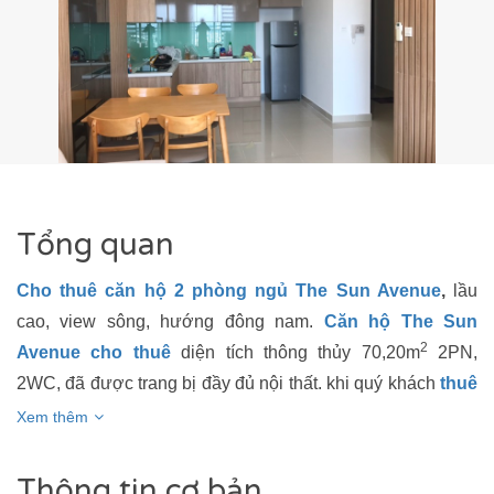
VER
NAL PLAZA
Tổng quan
Cho thuê căn hộ 2 phòng ngủ The Sun Avenue
,
lầu
cao, view sông, hướng đông nam.
Căn hộ The Sun
2
Avenue cho thuê
diện tích thông thủy 70,20m
2PN,
2WC, đã được trang bị đầy đủ nội thất. khi quý khách
thuê
căn hộ The Sun Avenue
sẽ được tận hưởng tất cả các
Xem thêm
tiện ích nội khu mà không cần phải di chuyển đâu xa như:
Hồ bơi, Gym, nhà hàng, cafe, khu vui chơi trẻ em...đáp ứng
Thông tin cơ bản