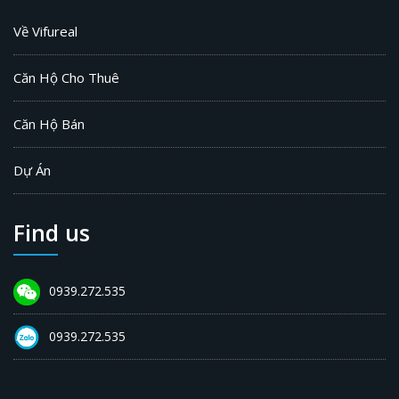
Về Vifureal
Căn Hộ Cho Thuê
Căn Hộ Bán
Dự Án
Find us
0939.272.535
0939.272.535