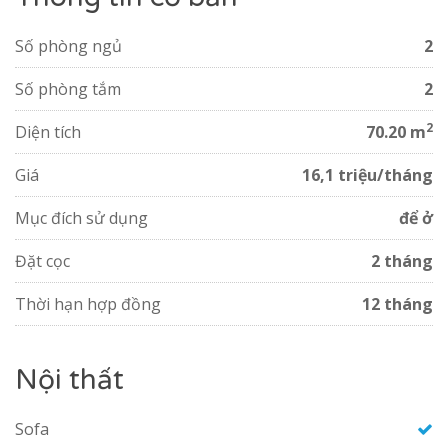
mọi nhu cầu của khách hàng. Cách căn hộ The Sun
Avenue cho thuê không xa là các tung tâm thương mại
Số phòng ngủ
2
lớn, trường học quốc tế, bệnh viện....
Số phòng tắm
2
2
Diện tích
70.20 m
Giá
16,1 triệu/tháng
Mục đích sử dụng
để ở
Đặt cọc
2 tháng
Thời hạn hợp đồng
12 tháng
Nội thất
Sofa