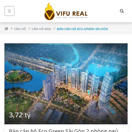
☰
CĂN HỘ
CĂN HỘ BÁN
BÁN CĂN HỘ ECO GREEN SÀI GÒN
NCE
3,72 tỷ
Bán căn hộ Eco Green Sài Gòn 2 phòng ngủ,