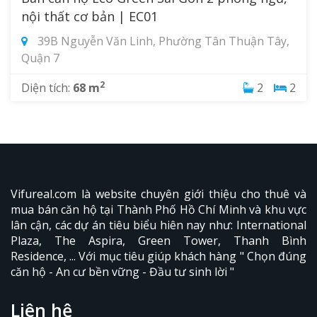
nội thất cơ bản | EC01
VER
39B Nguyễn Văn Linh, Phường Tân Thuận Tây,
NAL PLAZA
Quận 7
2
Diện tích:
68 m
2
2
Vifureal.com là website chuyên giới thiệu cho thuê và
mua bán căn hộ tại Thành Phố Hồ Chí Minh và khu vực
lân cận, các dự án tiêu biểu hiên nay như: International
Plaza,
The Aspira
, Green Tower, Thanh Bình
Residence, ... Với mục tiêu giúp khách hàng " Chọn đúng
căn hộ - An cư bền vững - Đầu tư sinh lời "
Liên hệ