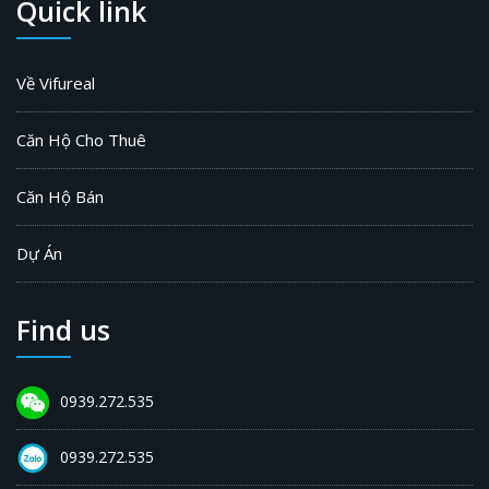
Quick link
Về Vifureal
Căn Hộ Cho Thuê
Căn Hộ Bán
Dự Án
Find us
0939.272.535
0939.272.535