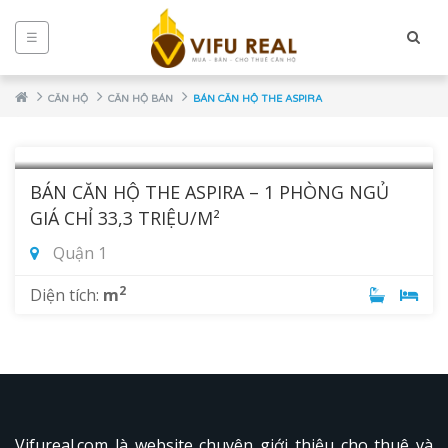
☰
CĂN HỘ
CĂN HỘ BÁN
BÁN CĂN HỘ THE ASPIRA
BÁN CĂN HỘ THE ASPIRA – 1 PHÒNG NGỦ
GIÁ CHỈ 33,3 TRIỆU/M²
Quận 1
2
Diện tích:
m
NCE
Vifureal.com là website chuyên giới thiệu cho thuê và