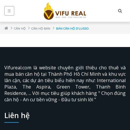
☰
CĂN HỘ
CĂN HỘ BÁN
BÁN CĂN HỘ D'LUSSO
Vifureal.com là website chuyên giới thiệu cho thuê và
mua bán căn hộ tại Thành Phố Hồ Chí Minh và khu vực
lân cận, các dự án tiêu biểu hiên nay như: International
Plaza,
The Aspira
, Green Tower, Thanh Bình
Residence, ... Với mục tiêu giúp khách hàng " Chọn đúng
NCE
căn hộ - An cư bền vững - Đầu tư sinh lời "
Liên hệ