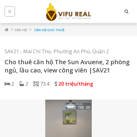
☰
CĂN HỘ
CĂN HỘ CHO THUÊ
SAV21 - Mai Chí Thọ, Phường An Phú, Quận 2
Cho thuê căn hộ The Sun Avuene, 2 phòng
ngủ, lầu cao, view công viên |SAV21
2
2
73.4
20 triệu/tháng
NCE