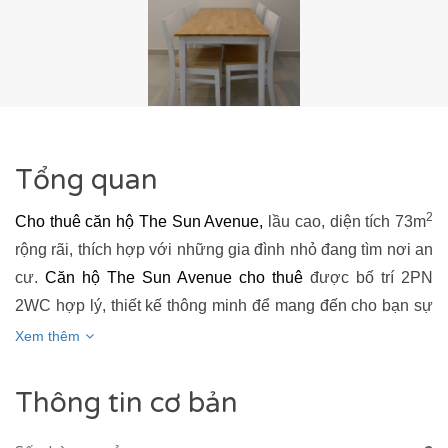
VER
NAL PLAZA
Tổng quan
2
Cho thuê căn hộ The Sun Avenue
,
lầu cao, diện tích 73m
rộng rãi, thích hợp với những gia đình nhỏ đang tìm nơi an
cư.
Căn hộ The Sun Avenue cho thuê
được bố trí 2PN
2WC hợp lý, thiết kế thông minh để mang đến cho bạn sự
thoải mái, thư giãn và riêng tư nhất khi ở. Các phòng đều
Xem thêm
được lắp đặt cửa sổ, cửa lùa nhằm hướng sáng và đối lưu
không khí, giúp căn hộ luôn thoáng đãng. Nhờ nằm ở vị trí
Thông tin cơ bản
tầng cao nên căn hộ cho thuê sở hữu tầm nhìn lý tưởng
nhìn ra mảng xanh mát mắt, thơ mộng của cỏ cây, tạo cảm