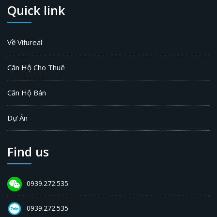
Quick link
Về Vifureal
Căn Hộ Cho Thuê
Căn Hộ Bán
Dự Án
Find us
0939.272.535
0939.272.535