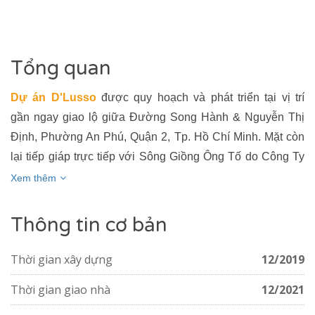
VER
NAL PLAZA
Tổng quan
Dự án D'Lusso
được quy hoạch và phát triển tại vị trí
gần ngay giao lộ giữa Đường Song Hành & Nguyễn Thị
Định, Phường An Phú, Quận 2, Tp. Hồ Chí Minh. Mặt còn
lại tiếp giáp trực tiếp với Sông Giồng Ông Tố do Công Ty
TNHH Kinh Doanh Địa Ốc Minh Thông làm chủ đầu tư.
Xem thêm
Thông tin cơ bản
Thời gian xây dựng
12/2019
Thời gian giao nhà
12/2021