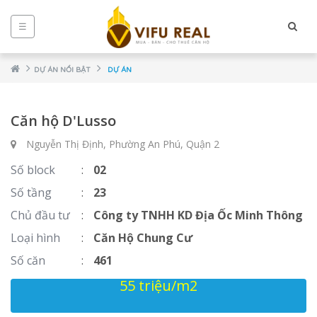
☰
DỰ ÁN NỔI BẬT
DỰ ÁN
Căn hộ D'Lusso
Nguyễn Thị Định, Phường An Phú, Quận 2
Số block
:
02
Số tầng
:
23
Chủ đầu tư
:
Công ty TNHH KD Địa Ốc Minh Thông
NCE
Loại hình
:
Căn Hộ Chung Cư
Số căn
:
461
55 triệu/m2