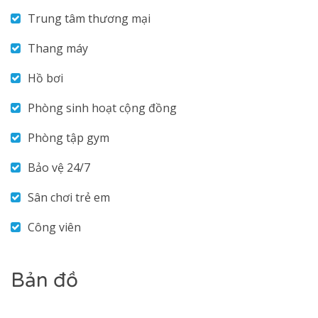
Trung tâm thương mại
Thang máy
Hồ bơi
Phòng sinh hoạt cộng đồng
Phòng tập gym
Bảo vệ 24/7
Sân chơi trẻ em
Phối cảnh Dự án D'lusso
Công viên
VỊ TRÍ DỰ ÁN D'LUSSO
Căn hộ D'Lusso
nằm trên đường Nguyễn Thị Định, ngay
Bản đồ
cạnh dòng sông xanh mát, liền kề đại lộ Mai Chí Thọ - Nút
giao An Phú,... Cư dân D’LUSSO không chỉ sở hữu tầm