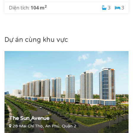
2
Diện tích:
104 m
3
3
Dự án DLusso
sở hữu một hệ thống tiện ích nội khu vượt
trội, được các chuyên gia đánh giá cao như:
Phong cách nghỉ dưỡng giữa lòng thành phố
Sky garden, hồ bơi vô cực trên cao
Dự án cùng khu vực
Cabana phủ xanh, poolbar chìm, sky-gym
Quảng trường nước, khu vui chơi trẻ em
Công viên ven sông trong lành, thơ mộng
Khu thể thao: Hồ bơi resort, đường chạy bộ ven sông
Sảnh đón khách thiết kế sang trọng
Căn hộ DLusso
yên tĩnh biệt lập, cộng đồng thanh lịch
cao cấp, sống chạm vào thiên nhiên xanh và sông nước
mát lành,... để hình thành nên một đẳng cấp riêng cho dự
án.
The Sun Avenue
28 Mai Chí Thọ, An Phú, Quận 2