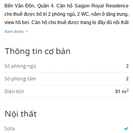
Bến Vân Đồn, Quận 4.
Căn hộ Saigon Royal Residence
cho thuê
được bố trí 2 phòng ngủ, 2 WC, nằm ở tầng trung,
VER
view hồ bơi. Căn hộ cho thuê được trang bị đầy đủ nội thất
NAL PLAZA
cao cấp và hiện đại nhất. Từ
căn hộ Saigon Royal cho
Xem thêm
thuê
quý khách chỉ mất 5 phút để đi đến trung tâm quận 1
như: chợ Bến Thành, TTTM Vincom, Bitexco, phố đi bộ
Thông tin cơ bản
Nguyễn Huệ....đặc biệt hơn khi quý khách
thuê căn
hộ Saigon Royal Residence
sẻ được tận hưởng đầy đủ
Số phòng ngủ
2
các tiện ích ngay tại dự án mà không cần phải đi đâu xa
Số phòng tắm
2
như: Hồ bơi, Gym, Siêu thị, khu vui chơi trẻ em, BBQ, Cà
phê shop, sinh hoạt cộng đồng....
2
Diện tích
81 m
Nội thất
Sofa