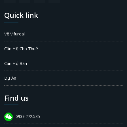
Quick link
Về Vifureal
Căn Hộ Cho Thuê
Căn Hộ Bán
Dự Án
Find us
0939.272.535