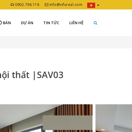
0902.796.118
info@vifureal.com
Ộ BÁN
DỰ ÁN
TIN TỨC
LIÊN HỆ
nội thất |SAV03