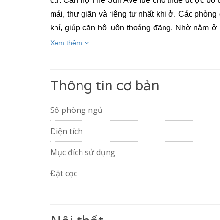
cư. 
Căn hộ The Sun Avenue cho thuê
 được bố t
mái, thư giãn và riêng tư nhất khi ở. Các phòn
khí, giúp căn hộ luôn thoáng đãng. Nhờ nằm ở v
nhìn ra mảng xanh mát mắt, thơ mộng của cỏ cây,
Xem thêm
hộ The Sun Avenue
 còn được trải nghiệm hệ thố
chơi trẻ em, phòng tập Gym, trung tâm thương mại
Thông tin cơ bản
phải di chuyển xa. Tiện ích ngoại khu hoàn chỉ
Quận 2, nhà thiếu nhi Quận 2, Big C, Mega Market
Số phòng ngủ
Diện tích
Mục đích sử dụng
Đặt cọc