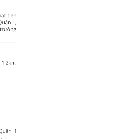
ặt tiền
Quận 1,
 trường
 1,2km;
 Quận 1