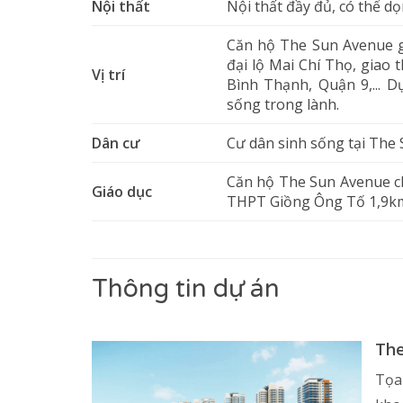
Nội thất
Nội thất đầy đủ, có thể dọ
Căn hộ The Sun Avenue gầ
đại lộ Mai Chí Thọ, giao 
Vị trí
Bình Thạnh, Quận 9,...
sống trong lành.
Dân cư
Cư dân sinh sống tại The 
Căn hộ The Sun Avenue c
Giáo dục
THPT Giồng Ông Tố 1,9km
Thông tin dự án
The
Tọa