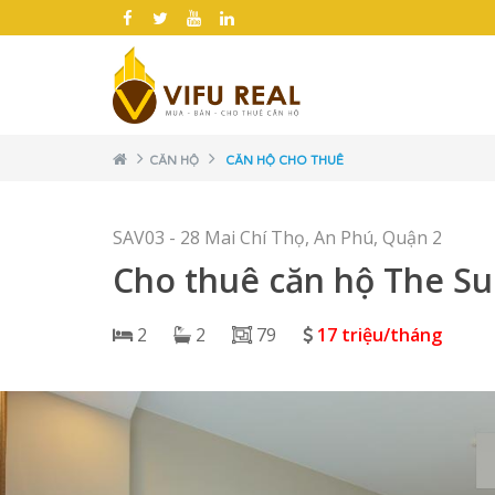
CĂN HỘ
CĂN HỘ CHO THUÊ
SAV03 - 28 Mai Chí Thọ, An Phú, Quận 2
Cho thuê căn hộ The Su
2
2
79
17 triệu/tháng