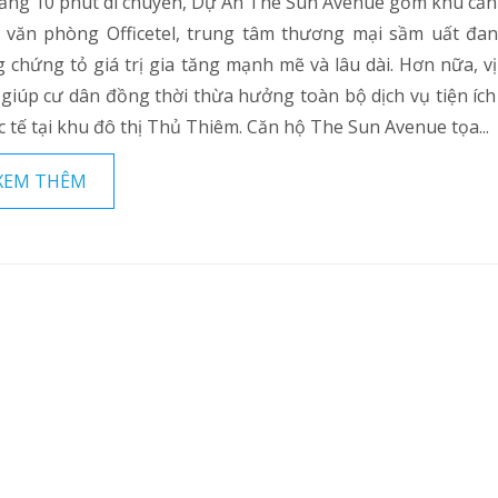
ảng 10 phút di chuyển, Dự Án The Sun Avenue gồm khu căn
, văn phòng Officetel, trung tâm thương mại sầm uất đa
 chứng tỏ giá trị gia tăng mạnh mẽ và lâu dài. Hơn nữa, vị
 giúp cư dân đồng thời thừa hưởng toàn bộ dịch vụ tiện ích
 tế tại khu đô thị Thủ Thiêm. Căn hộ The Sun Avenue tọa...
XEM THÊM