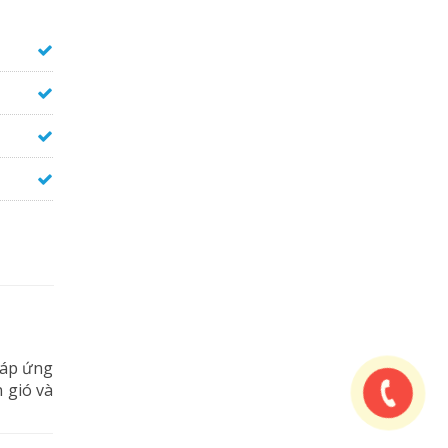
đáp ứng
n gió và