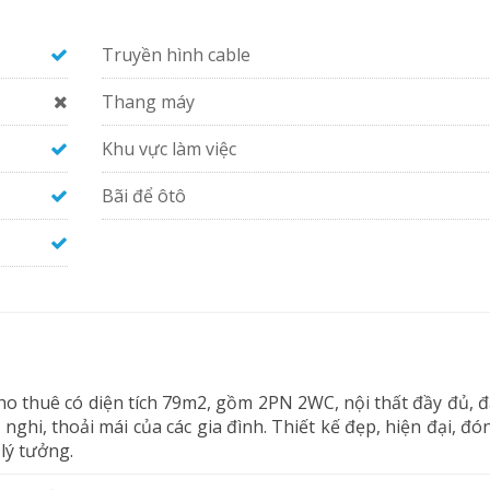
Truyền hình cable
Thang máy
Khu vực làm việc
Bãi để ôtô
o thuê có diện tích 79m2, gồm 2PN 2WC, nội thất đầy đủ, 
 nghi, thoải mái của các gia đình. Thiết kế đẹp, hiện đại, đó
lý tưởng.