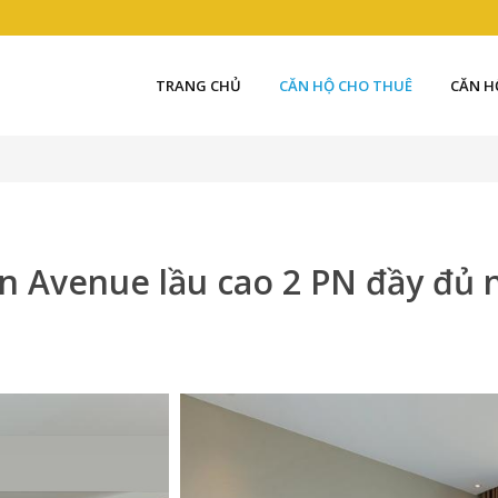
TRANG CHỦ
CĂN HỘ CHO THUÊ
CĂN H
n Avenue lầu cao 2 PN đầy đủ 