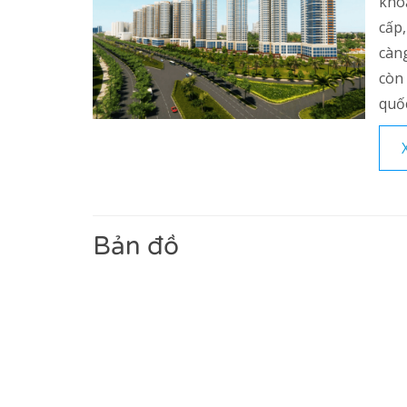
kho
cấp
càng
còn
quốc
Bản đồ