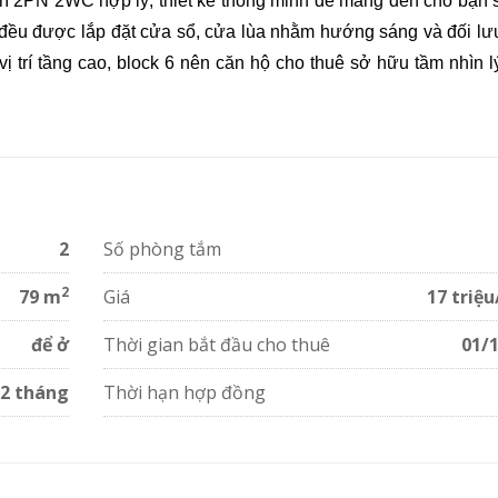
rí 2PN 2WC hợp lý, thiết kế thông minh để mang đến cho bạn s
g đều được lắp đặt cửa sổ, cửa lùa nhằm hướng sáng và đối lư
ị trí tầng cao, block 6 nên căn hộ cho thuê sở hữu tầm nhìn l
 tạo cảm giác thư thái, yên bình. Bên cạnh đó, khi quý khách 
t
ng tiện ích nội khu đẳng cấp: Cửa hàng tiện lợi, hồ bơi, cafe, 
... Bạn và gia đình thoải mái mua sắm, ăn uống, giải trí mà kh
nh với trường Quốc Tế AIS Việt Nam, THCS Lương Định Của, bệ
,...
2
Số phòng tắm
2
79 m
Giá
17 triệ
để ở
Thời gian bắt đầu cho thuê
01/
2 tháng
Thời hạn hợp đồng