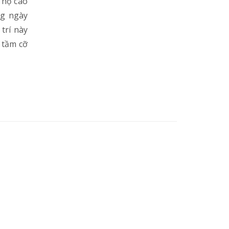
 hộ cao
ng ngày
 trí này
 tầm cỡ