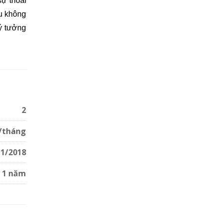
ự thoải 
u không 
ý tưởng 
huê căn 
khu vui 
ông cần 
nh viện 
2
u/tháng
11/2018
1 năm